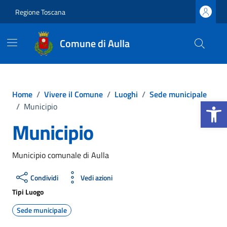
Vai ai contenuti
Vai al footer
Regione Toscana
Comune di Aulla
Home
/
Vivere il Comune
/
Luoghi
/
Sede municipale
Apri la b
/
Municipio
Municipio
Municipio comunale di Aulla
Condividi
Vedi azioni
Tipi Luogo
Sede municipale