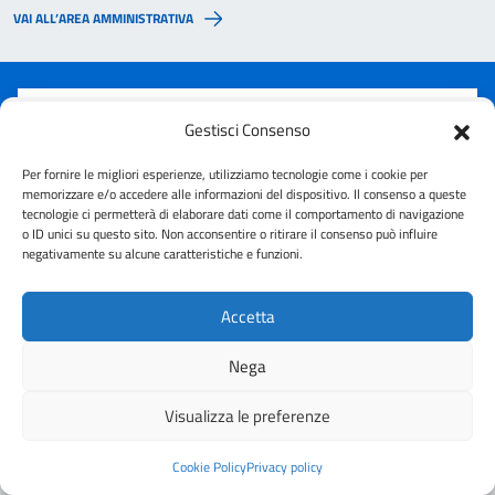
VAI ALL’AREA AMMINISTRATIVA
Quanto sono chiare le informazioni su questa
Gestisci Consenso
pagina?
Per fornire le migliori esperienze, utilizziamo tecnologie come i cookie per
memorizzare e/o accedere alle informazioni del dispositivo. Il consenso a queste
tecnologie ci permetterà di elaborare dati come il comportamento di navigazione
Valuta 1 stelle su 5
Valuta 2 stelle su 5
Valuta 3 stelle su 5
Valuta 4 stelle su 5
Valuta 5 stelle su 5
o ID unici su questo sito. Non acconsentire o ritirare il consenso può influire
negativamente su alcune caratteristiche e funzioni.
Accetta
Contatta il comune
Nega
Leggi le domande frequenti
Visualizza le preferenze
Richiedi assistenza
Cookie Policy
Privacy policy
Telefono