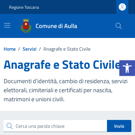
Vai ai contenuti
Vai al footer
Regione Toscana
Comune di Aulla
Home
/
Servizi
/
Anagrafe e Stato Civile
Anagrafe e Stato Civile
Apri la b
Documenti d'identità, cambio di residenza, servizi
elettorali, cimiteriali e certificati per nascita,
matrimoni e unioni civili.
Esplora tutti i servizi
Cerca una parola chiave
Invio