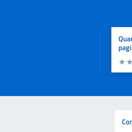
Quan
pagi
Valuta 
Val
Con