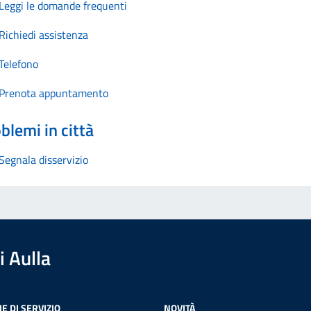
Leggi le domande frequenti
Richiedi assistenza
Telefono
Prenota appuntamento
blemi in città
Segnala disservizio
 Aulla
E DI SERVIZIO
NOVITÀ