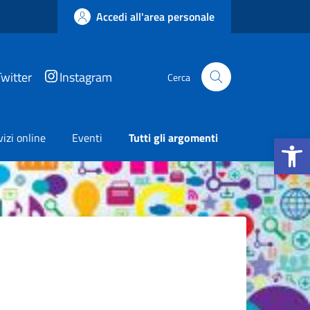
Accedi all'area personale
Twitter
Instagram
Cerca
Apri la b
vizi online
Eventi
Tutti gli argomenti