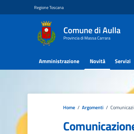
Vai ai contenuti
Vai al footer
Regione Toscana
Comune di Aulla
Provincia di Massa Carrara
Amministrazione
Novità
Servizi
Home
/
Argomenti
/
Comunicazio
Comunicazion