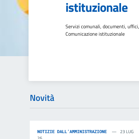
istituzionale
Dettagli dell
Servizi comunali, documenti, uffici,
Comunicazione istituzionale
Novità
23 LUG
NOTIZIE DALL’AMMINISTRAZIONE
26