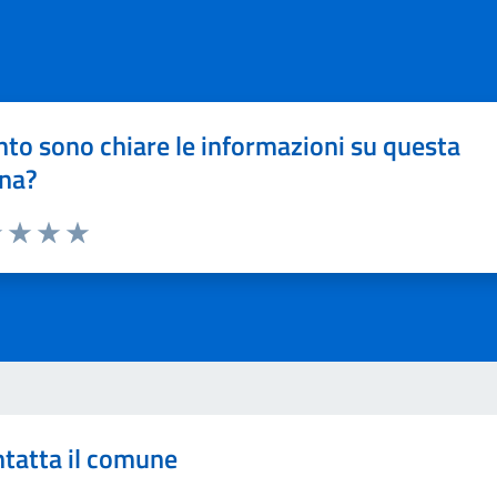
to sono chiare le informazioni su questa
na?
1 stelle su 5
uta 2 stelle su 5
Valuta 3 stelle su 5
Valuta 4 stelle su 5
Valuta 5 stelle su 5
tatta il comune