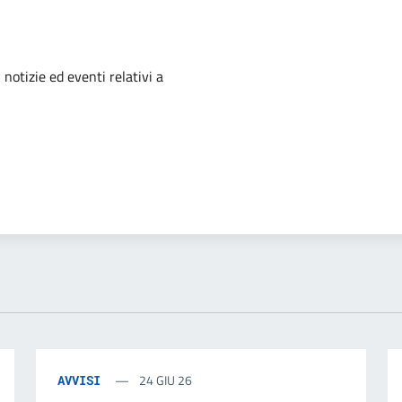
'argomento
 notizie ed eventi relativi a
24 GIU 26
AVVISI