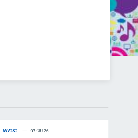
03 GIU 26
AVVISI